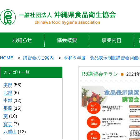
HOME
講習会のご案内
令和６年度 食品表示制度講習会開催
カテゴリ一覧
R6講習会チラシ
2024
本部
(56)
北部
(6)
中部
(12)
那覇
(15)
南
(10)
宮古
(7)
八重山
(12)