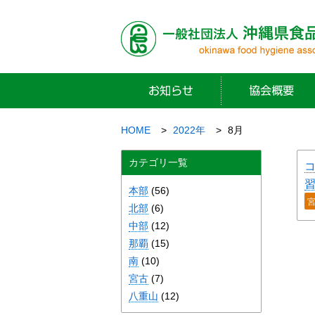
HOME
2022年
8月
カテゴリ一覧
習
本部
(56)
北部
(6)
中部
(12)
那覇
(15)
南
(10)
宮古
(7)
八重山
(12)