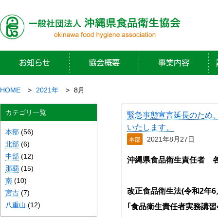
HOME
2021年
8月
カテゴリ一覧
緊急事態宣言延長のため、
いたします。
本部
(56)
2021年8月27日
本部
北部
(6)
中部
(12)
沖縄県食品衛生責任者 
那覇
(15)
南
(10)
改正食品衛生法(
令和2
年6
宮古
(7)
八重山
(12)
｢食品衛生責任者実務講習