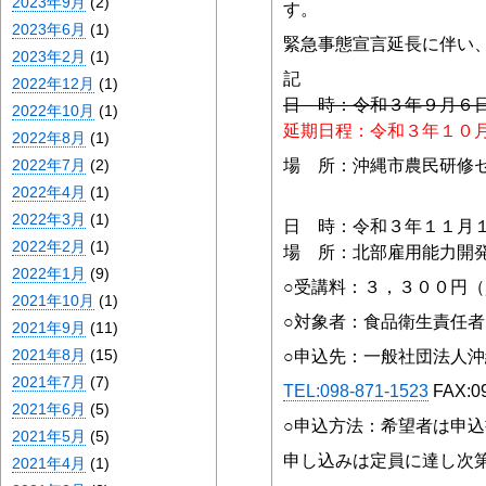
2023年9月
(2)
す。
2023年6月
(1)
緊急事態宣言延長に伴い
2023年2月
(1)
記
2022年12月
(1)
日 時：令和３年９月６
2022年10月
(1)
延期日程：令和３年１０
2022年8月
(1)
2022年7月
(2)
場 所：沖縄市農民研修セ
2022年4月
(1)
2022年3月
(1)
日 時：令和３年１１月
2022年2月
(1)
場 所：北部雇用能力開発
2022年1月
(9)
○受講料：３，３００円
2021年10月
(1)
○対象者：食品衛生責任者
2021年9月
(11)
2021年8月
(15)
○申込先：一般社団法人沖
2021年7月
(7)
TEL:098-871-1523
FAX:09
2021年6月
(5)
○申込方法：希望者は申
2021年5月
(5)
申し込みは定員に達し次
2021年4月
(1)