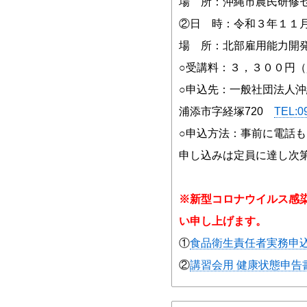
場 所：沖縄市農民研修セン
②
日 時：令和３年１１
場 所：北部雇用能力開発総
○受講料：３，３００円
○申込先：一般社団法人
浦添市字経塚720
TEL:0
○申込方法：事前に電話
申し込みは定員に達し次
※新型コロナウイルス感
い申し上げます。
①
食品衛生責任者実務申
②
講習会用 健康状態申告