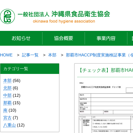
HOME
記事一覧
本部
那覇市HACCP制度実施検証事業（
カテゴリ一覧
【チェック表】那覇市HA
本部
(56)
北部
(6)
中部
(12)
那覇
(15)
南
(10)
宮古
(7)
八重山
(12)