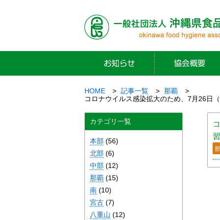
HOME
記事一覧
那覇
コロナウイルス感染拡大のため、7月26日
カテゴリ一覧
本部
(56)
北部
(6)
中部
(12)
那覇
(15)
南
(10)
宮古
(7)
八重山
(12)