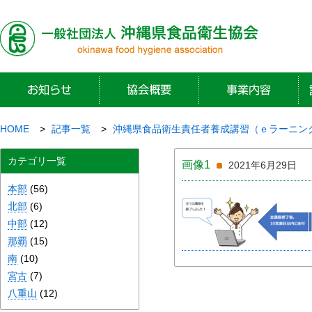
HOME
記事一覧
沖縄県食品衛生責任者養成講習（ｅラーニン
カテゴリ一覧
画像1
2021年6月29日
本部
(56)
北部
(6)
中部
(12)
那覇
(15)
南
(10)
宮古
(7)
八重山
(12)