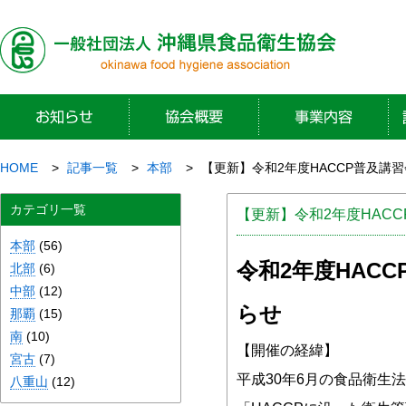
HOME
記事一覧
本部
【更新】令和2年度HACCP普及講
カテゴリ一覧
【更新】令和2年度HAC
本部
(56)
令和2年度HAC
北部
(6)
中部
(12)
らせ
那覇
(15)
南
(10)
【開催の経緯】
宮古
(7)
平成30年6月の食品衛生
八重山
(12)