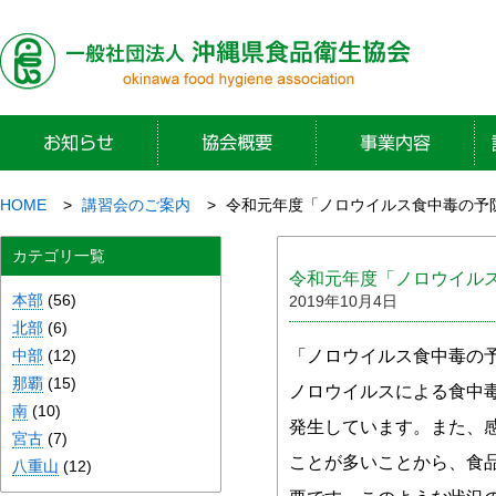
HOME
講習会のご案内
令和元年度「ノロウイルス食中毒の予
カテゴリ一覧
令和元年度「ノロウイル
本部
(56)
2019年10月4日
北部
(6)
中部
(12)
「ノロウイルス食中毒の
那覇
(15)
ノロウイルスによる食中
南
(10)
発生しています。また、
宮古
(7)
ことが多いことから、食
八重山
(12)