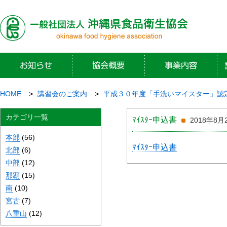
HOME
講習会のご案内
平成３０年度「手洗いマイスター」認
カテゴリ一覧
ﾏｲｽﾀｰ申込書
2018年8月
本部
(56)
ﾏｲｽﾀｰ申込書
北部
(6)
中部
(12)
那覇
(15)
南
(10)
宮古
(7)
八重山
(12)