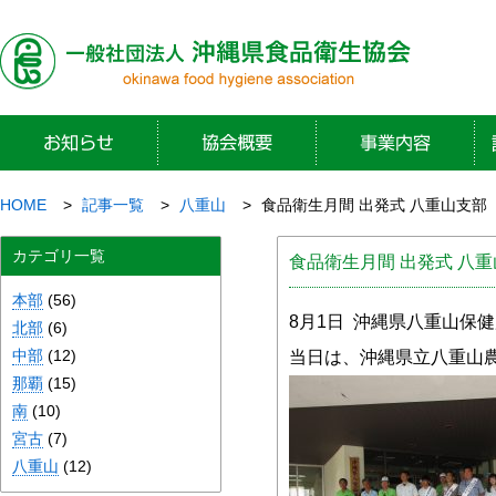
HOME
記事一覧
八重山
食品衛生月間 出発式 八重山支部
カテゴリ一覧
食品衛生月間 出発式 八
本部
(56)
8月1日 沖縄県八重山保
北部
(6)
中部
(12)
当日は、沖縄県立八重山
那覇
(15)
南
(10)
宮古
(7)
八重山
(12)