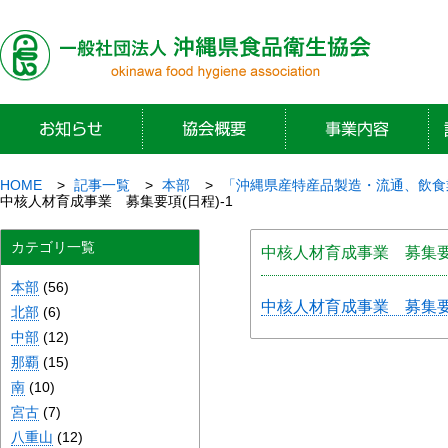
HOME
記事一覧
本部
「沖縄県産特産品製造・流通、飲食
中核人材育成事業 募集要項(日程)-1
カテゴリ一覧
中核人材育成事業 募集要項
本部
(56)
中核人材育成事業 募集要項
北部
(6)
中部
(12)
那覇
(15)
南
(10)
宮古
(7)
八重山
(12)