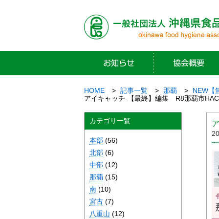
HOME
記事一覧
那覇
NEW【
アイキャッチ-【最終】編集 R8那覇市HACCPチラシ_
カテゴリ一覧
ア
2
本部
(56)
北部
(6)
中部
(12)
那覇
(15)
南
(10)
宮古
(7)
八重山
(12)