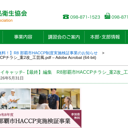
無料！】R8 那覇市HACCP制度実施検証事業のお知らせ
案2改_工芸風.pdf – Adobe Acrobat (64-bit)
イキャッチ-【最終】編集 R8那覇市HACCPチラシ_案2改_工芸風.pdf – 
026年5月31日