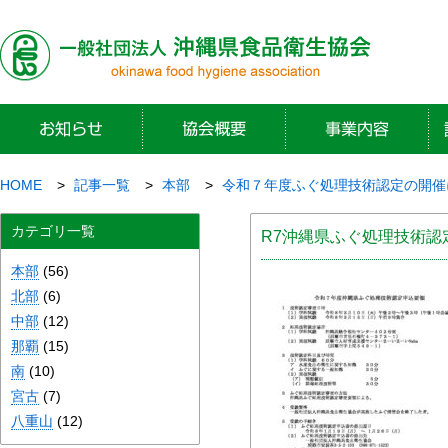
HOME
記事一覧
本部
令和７年度ふぐ処理技術認定の開催
カテゴリ一覧
R7沖縄県ふぐ処理技術認
本部
(56)
北部
(6)
中部
(12)
那覇
(15)
南
(10)
宮古
(7)
八重山
(12)