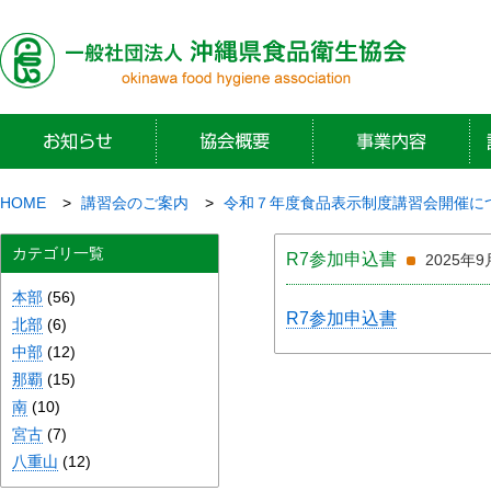
HOME
講習会のご案内
令和７年度食品表示制度講習会開催に
カテゴリ一覧
R7参加申込書
2025年9
本部
(56)
R7参加申込書
北部
(6)
中部
(12)
那覇
(15)
南
(10)
宮古
(7)
八重山
(12)