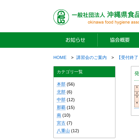
HOME
講習会のご案内
【受付終了
カテゴリ一覧
本部
(56)
北部
(6)
中部
(12)
那覇
(15)
南
(10)
宮古
(7)
八重山
(12)