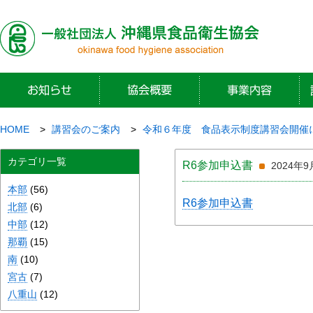
HOME
講習会のご案内
令和６年度 食品表示制度講習会開催
カテゴリ一覧
R6参加申込書
2024年9
本部
(56)
R6参加申込書
北部
(6)
中部
(12)
那覇
(15)
南
(10)
宮古
(7)
八重山
(12)