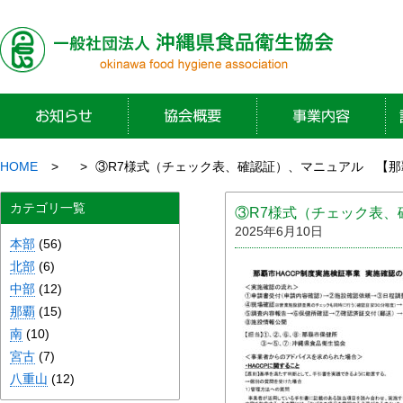
HOME
③R7様式（チェック表、確認証）、マニュアル 【那
カテゴリ一覧
③R7様式（チェック表、
2025年6月10日
本部
(56)
北部
(6)
中部
(12)
那覇
(15)
南
(10)
宮古
(7)
八重山
(12)