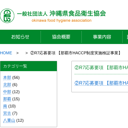
HOME
②R7応募要項 【那覇市HACCP制度実施検証事業】
カテゴリ一覧
②R7応募要項 【那覇市H
本部
(56)
②R7応募要項 【那覇市H
北部
(6)
中部
(12)
那覇
(15)
南
(10)
宮古
(7)
八重山
(12)